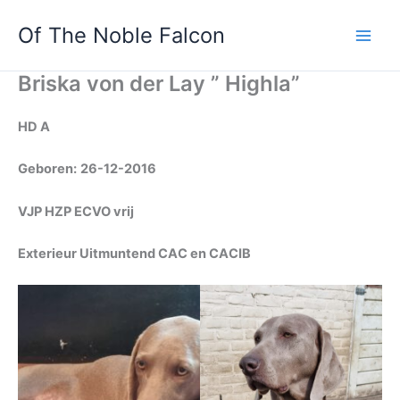
Ga
Of The Noble Falcon
naar
Main
de
inhoud
Briska von der Lay ” Highla”
Men
HD A
Geboren:
26-12-2016
VJP HZP ECVO vrij
Exterieur Uitmuntend CAC en CACIB